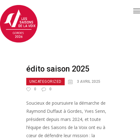
Concerts et événements
Billetterie
Qui sommes nous ?
édito saison 2025
Soutenez les Saisons de
UNCATEGORIZED
3 AVRIL 2025
la voix
0
0
Archives
Contacts
Soucieux de poursuivre la démarche de
Raymond Duffaut à Gordes, Yves Senn,
président depuis mars 2024, et toute
l’équipe des Saisons de la Voix ont eu à
cœur de défendre leur mission : la