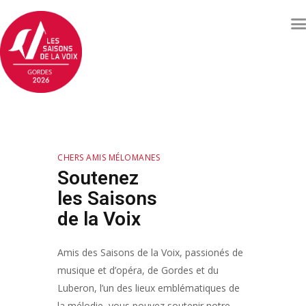
Concerts et événements
Billetterie
Qui sommes nous ?
CHERS AMIS MÉLOMANES
Soutenez les Saisons de
Soutenez
la voix
les Saisons
Archives
de la Voix
Contacts
Amis des Saisons de la Voix, passionés de
musique et d’opéra, de Gordes et du
Luberon, l’un des lieux emblématiques de
la mélodie, vous pouvez soutenir notre