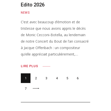
Edito 2026
NEWS
C’est avec beaucoup d’émotion et de
tristesse que nous avons appris le décès
de Monic Cecconi-Botella, au lendemain
de notre Concert du Bout de l’an consacré
à Jacque Offenbach : un compositeur
qu’elle appréciait particulièrement,…
LIRE PLUS
1
2
3
4
5
6
NEXT
7