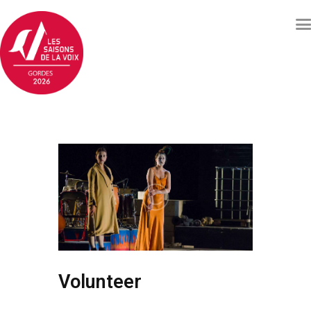
Concerts et événements
Billetterie
Qui sommes nous ?
Soutenez les Saisons de
la voix
Archives
Contacts
Volunteer