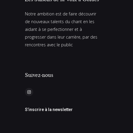
É
v
Notre ambition est de faire découvrir
è
de nouveaux talents du chant en les
n
aidant à se perfectionner et à
e
progresser dans leur carrière, par des
rencontres avec le public
m
e
n
t
Suivez-nous
s
S’inscrire à la newsletter