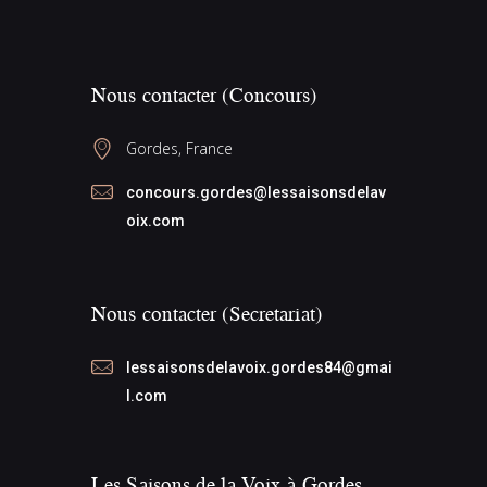
e
v
e
d
i
s
a
É
g
Nous contacter (Concours)
t
v
a
e
è
Gordes, France
t
.
n
i
concours.gordes@lessaisonsdelav
e
o
oix.com
m
n
e
d
n
Nous contacter (Secretariat)
e
t
v
lessaisonsdelavoix.gordes84@gmai
u
l.com
e
s
Les Saisons de la Voix à Gordes