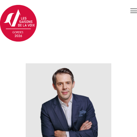
Concerts et événements
Billetterie
Qui sommes nous ?
Soutenez les Saisons de
la voix
Archives
Contacts