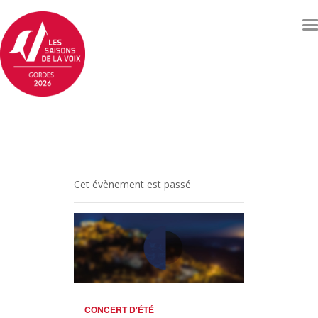
Concerts et événements
Billetterie
Qui sommes nous ?
Soutenez les Saisons de
Cet évènement est passé
la voix
Archives
Contacts
CONCERT D'ÉTÉ