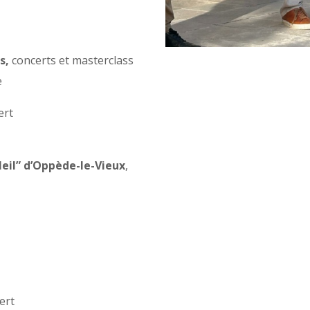
es,
concerts et masterclass
e
ert
leil” d’Oppède-le-Vieux
,
ert