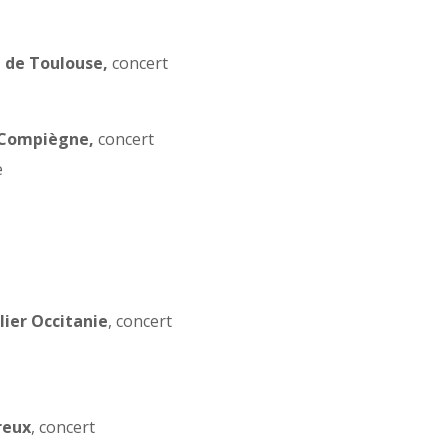
e de Toulouse,
concert
 Compiègne,
concert
e
lier Occitanie
, concert
reux
, concert