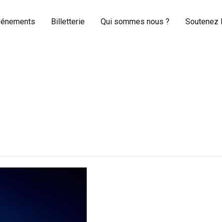
Concerts et
événements
Billetterie
Qui sommes nous ?
Soutenez l
événements
Billetterie
Qui sommes nous ?
Soutenez les Saisons
de la voix
Archives
Contacts