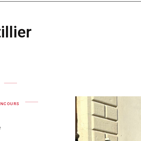
llier
ONCOURS
e