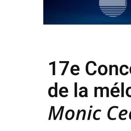
17e Conco
de la mél
Monic Cec