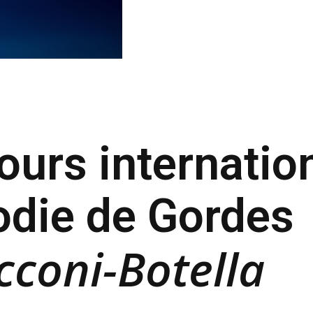
urs internatio
odie de Gordes
coni-Botella