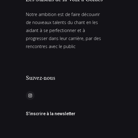
v
è
Notre ambition est de faire découvrir
n
de nouveaux talents du chant en les
aidant à se perfectionner et à
e
progresser dans leur carrière, par des
m
rencontres avec le public
e
n
t
Suivez-nous
s
S’inscrire à la newsletter