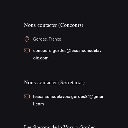
d
i
s
a
É
g
t
v
a
Nous contacter (Concours)
e
è
t
.
Gordes, France
n
i
e
o
concours.gordes@lessaisonsdelav
m
oix.com
n
e
d
n
e
t
Nous contacter (Secretariat)
v
u
lessaisonsdelavoix.gordes84@gmai
e
l.com
s
É
Les Saisons de la Voix à Gordes