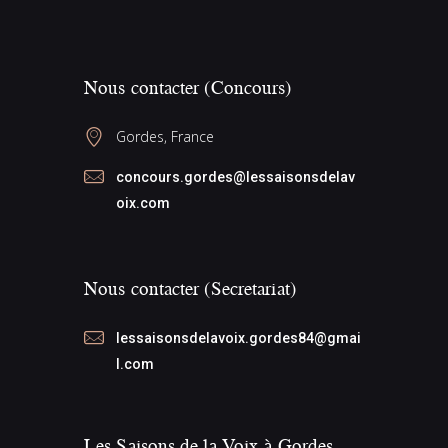
e
v
e
d
i
s
a
É
g
Nous contacter (Concours)
t
v
a
e
è
Gordes, France
t
.
n
i
concours.gordes@lessaisonsdelav
e
o
oix.com
m
n
e
d
n
Nous contacter (Secretariat)
e
t
v
lessaisonsdelavoix.gordes84@gmai
u
l.com
e
s
Les Saisons de la Voix à Gordes