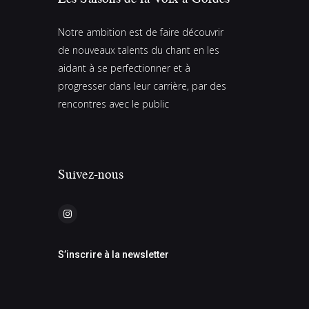
É
v
Notre ambition est de faire découvrir
è
de nouveaux talents du chant en les
n
aidant à se perfectionner et à
e
progresser dans leur carrière, par des
rencontres avec le public
m
e
n
t
Suivez-nous
s
S’inscrire à la newsletter