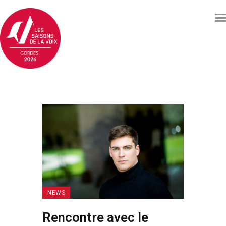
Concerts et événements
Billetterie
Qui sommes nous ?
Soutenez les Saisons de
la voix
Archives
Contacts
NEWS
Rencontre avec le