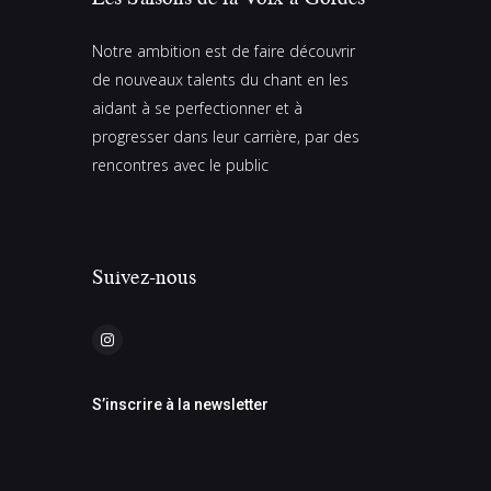
è
n
Notre ambition est de faire découvrir
de nouveaux talents du chant en les
e
aidant à se perfectionner et à
m
progresser dans leur carrière, par des
e
rencontres avec le public
n
t
s
Suivez-nous
S’inscrire à la newsletter