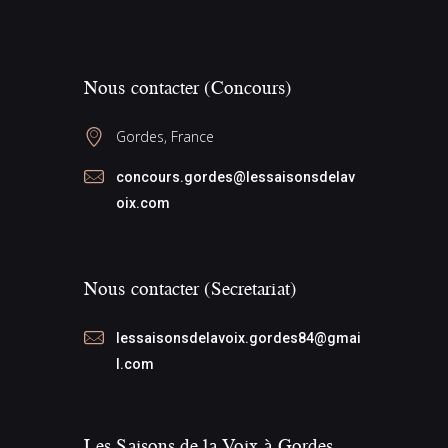
i
s
a
É
g
t
v
a
e
Nous contacter (Concours)
è
t
.
n
i
Gordes, France
e
o
m
concours.gordes@lessaisonsdelav
n
e
oix.com
d
n
e
t
v
Nous contacter (Secretariat)
u
e
lessaisonsdelavoix.gordes84@gmai
l.com
s
É
v
Les Saisons de la Voix à Gordes