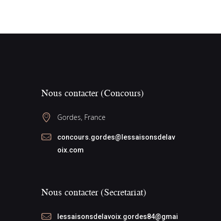
m
e
n
t
s
Nous contacter (Concours)
Gordes, France
concours.gordes@lessaisonsdelav
oix.com
Nous contacter (Secretariat)
lessaisonsdelavoix.gordes84@gmai