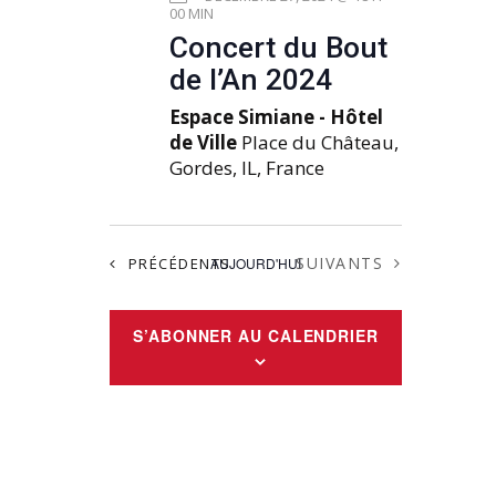
00 MIN
n
i
Concert du Bout
e
o
de l’An 2024
m
n
e
Espace Simiane - Hôtel
d
de Ville
Place du Château,
n
e
Gordes, IL, France
t
v
u
ÉVÈNEMENTS
e
ÉVÈNEMENTS
SUIVANTS
PRÉCÉDENTS
AUJOURD'HUI
s
É
S’ABONNER AU CALENDRIER
v
è
n
e