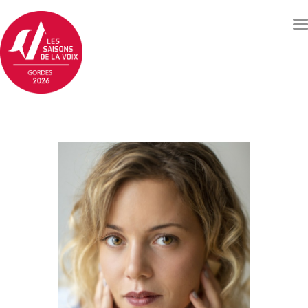
Concerts et événements
Billetterie
Qui sommes nous ?
Soutenez les Saisons de
la voix
Archives
Contacts